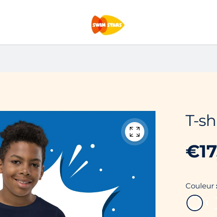
T-sh
€17
Prix
PRIX
/
PAR
habitue
UNITA
Couleur