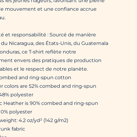
s les jeunes nageurs, favorisant une pleine
 de mouvement et une confiance accrue
au.
té et responsabilité : Sourcé de manière
 du Nicaragua, des États-Unis, du Guatemala
nduras, ce T-shirt reflète notre
ent envers des pratiques de production
bles et le respect de notre planète.
combed and ring-spun cotton
er colors are 52% combed and ring-spun
 48% polyester
tic Heather is 90% combed and ring-spun
10% polyester
 weight: 4.2 oz/yd² (142 g/m2)
runk fabric