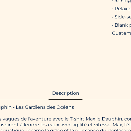
• 32 sin
• Relaxe
• Side-
• Blank
Guatema
Description
uphin - Les Gardiens des Océans
 vagues de l'aventure avec le T-shirt Max le Dauphin, co
spirent à fendre les eaux avec agilité et vitesse. Max, l'é
aquatique, incarne la grâce et la puissance du déplacem