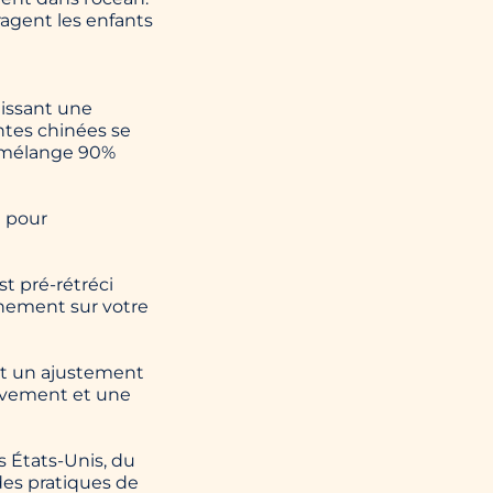
ragent les enfants
tissant une
ntes chinées se
r mélange 90%
u pour
st pré-rétréci
inement sur votre
ent un ajustement
ouvement et une
s États-Unis, du
des pratiques de