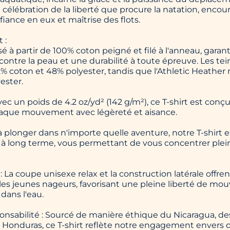
e célébration de la liberté que procure la natation, encou
iance en eux et maîtrise des flots.
 :
sé à partir de 100% coton peigné et filé à l'anneau, garan
ontre la peau et une durabilité à toute épreuve. Les tei
 coton et 48% polyester, tandis que l'Athletic Heathe
ester.
vec un poids de 4.2 oz/yd² (142 g/m²), ce T-shirt est conç
que mouvement avec légèreté et aisance.
 à plonger dans n'importe quelle aventure, notre T-shirt e
té à long terme, vous permettant de vous concentrer ple
: La coupe unisexe relax et la construction latérale offr
 les jeunes nageurs, favorisant une pleine liberté de m
dans l'eau.
ponsabilité : Sourcé de manière éthique du Nicaragua, de
Honduras, ce T-shirt reflète notre engagement envers 