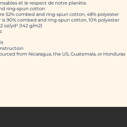
sables et le respect de notre planète.
nd ring-spun cotton
 are 52% combed and ring-spun cotton, 48% polyester
er is 90% combed and ring-spun cotton, 10% polyester
.2 oz/yd² (142 g/m2)
ic
it
nstruction
sourced from Nicaragua, the US, Guatemala, or Honduras