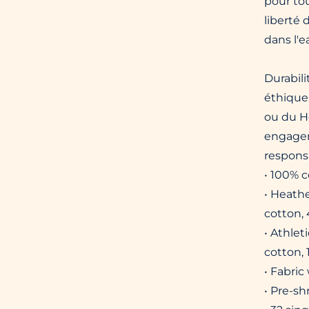
pour tou
liberté
dans l'e
Durabili
éthique
ou du Ho
engagem
responsa
• 100% 
• Heath
cotton,
• Athle
cotton, 
• Fabric
• Pre-sh