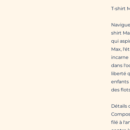
T-shirt
Naviguez
shirt Ma
qui aspi
Max, l'é
incarne
dans l'o
liberté 
enfants
des flots
Détails 
Composit
filé à l