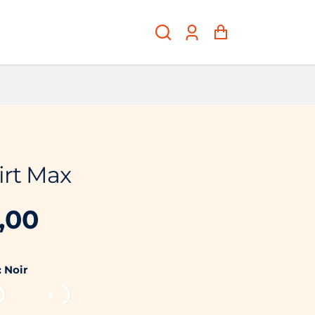
Account
Panier
irt Max
,00
l
IRE
:
Noir