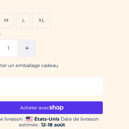
M
L
XL
é
+
uter un emballage cadeau
e livraison :
États-Unis
Date de livraison
estimée :
12⁠–18 août