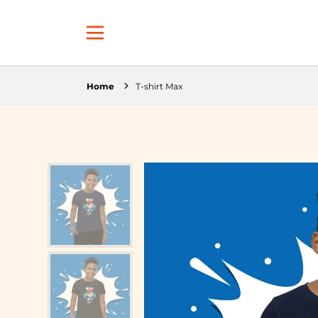
Home
T-shirt Max