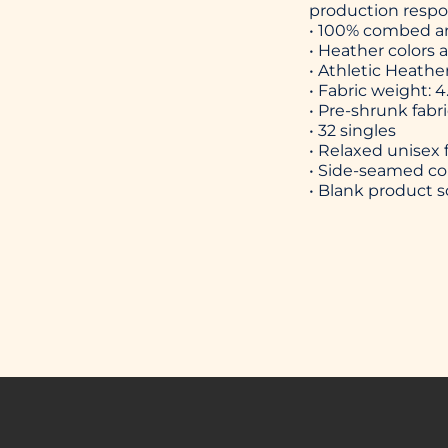
production respon
• 100% combed a
• Heather colors
• Athletic Heath
• Fabric weight: 4
• Pre-shrunk fabr
• 32 singles
• Relaxed unisex f
• Side-seamed co
• Blank product 