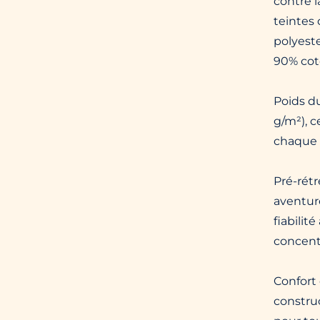
contre l
teintes
polyeste
90% cot
Poids du
g/m²), 
chaque 
Pré-rétr
aventure
fiabilit
concent
Confort 
construc