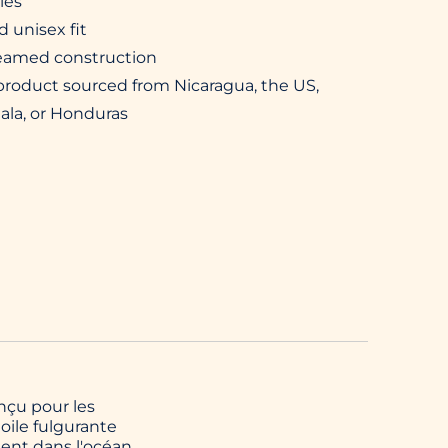
gles
d unisex fit
seamed construction
 product sourced from Nicaragua, the US,
la, or Honduras
nçu pour les
toile fulgurante
ent dans l'océan.