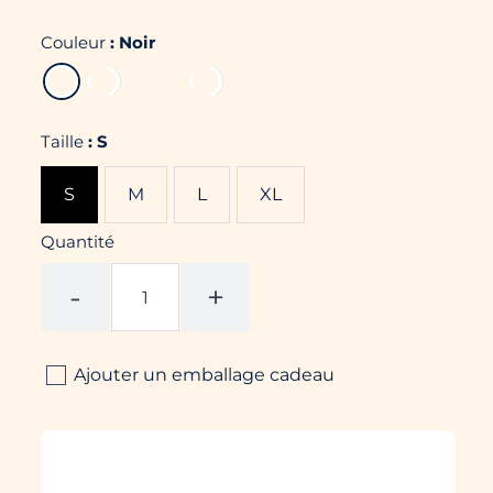
Couleur
:
Noir
Taille
:
S
S
M
L
XL
Quantité
-
+
Ajouter un emballage cadeau