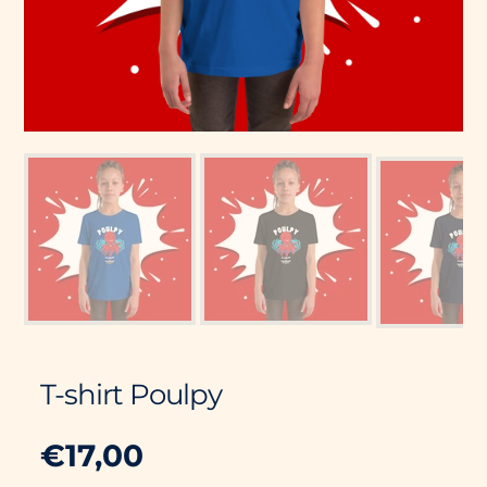
T-shirt Poulpy
€17,00
Prix
PRIX
/
PAR
habituel
UNITAIRE