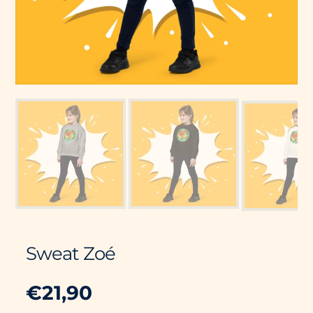
Sweat Zoé
€21,90
Prix
PRIX
/
PAR
habituel
UNITAIRE