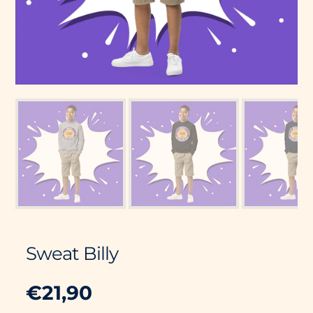
Sweat Billy
€21,90
Prix
PRIX
/
PAR
habituel
UNITAIRE