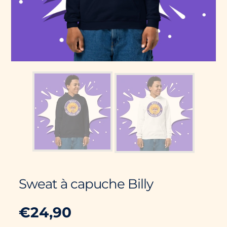
Sweat à capuche Billy
€24,90
Prix
PRIX
/
PAR
habituel
UNITAIRE